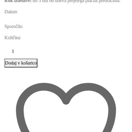
Rok izdelave:
do 5 dni od dneva prejetega plačila predračuna.
Datum
Sporočilo
Količina
Dodaj v košarico