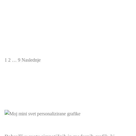
Krstna vabila – čarobna modra
1.80
€
1
2
…
9
Naslednje