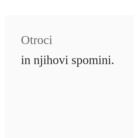
cena
cena
je
je:
bila:
9.99€.
12.99€.
Otroci
in njihovi spomini.