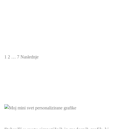
Krstna vabila – čarobna modra
1.80
€
1
2
…
7
Naslednje