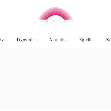
ov
Trgovinica
Aktualno
Zgodba
Ko