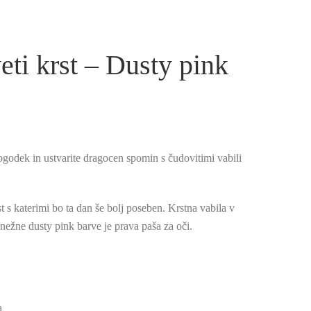
eti krst – Dusty pink
odek in ustvarite dragocen spomin s čudovitimi vabili
 s katerimi bo ta dan še bolj poseben. Krstna vabila v
 nežne dusty pink barve je prava paša za oči.
)
a