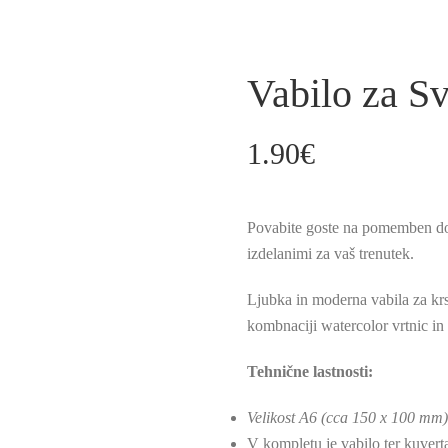
Vabilo za Sv
1.90
€
Povabite goste na pomemben dog
izdelanimi za vaš trenutek.
Ljubka in moderna vabila za krst
kombnaciji watercolor vrtnic in
Tehnične lastnosti:
Velikost A6 (cca 150 x 100 mm
V kompletu je vabilo ter kuvert