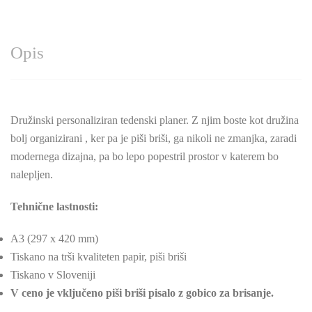
Opis
Družinski personaliziran tedenski planer. Z njim boste kot družina
bolj organizirani , ker pa je piši briši, ga nikoli ne zmanjka, zaradi
modernega dizajna, pa bo lepo popestril prostor v katerem bo
nalepljen.
Tehnične lastnosti:
A3 (297 x 420 mm)
Tiskano na trši kvaliteten papir, piši briši
Tiskano v Sloveniji
V ceno je vključeno piši briši pisalo z gobico za brisanje.