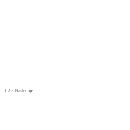
Piši briši tedenski družinski planer A3
Mint – floral
14.99
€
1
2
3
Naslednje