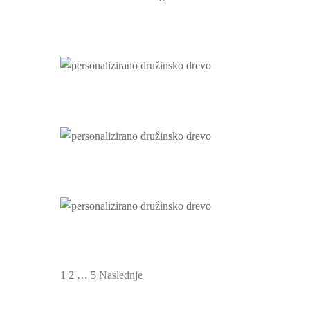
1
2
…
5
Naslednje