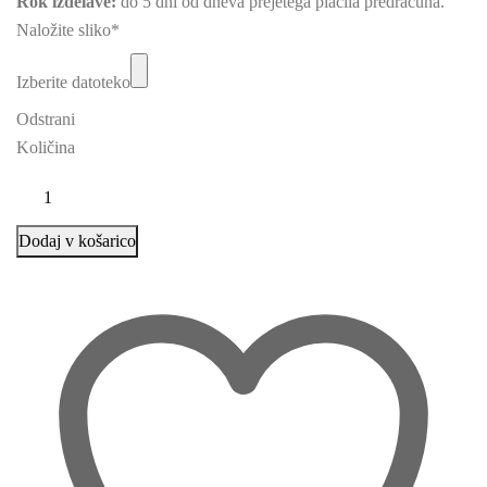
Rok izdelave:
do 5 dni od dneva prejetega plačila predračuna.
Naložite sliko
*
Izberite datoteko
Odstrani
Količina
Dodaj v košarico