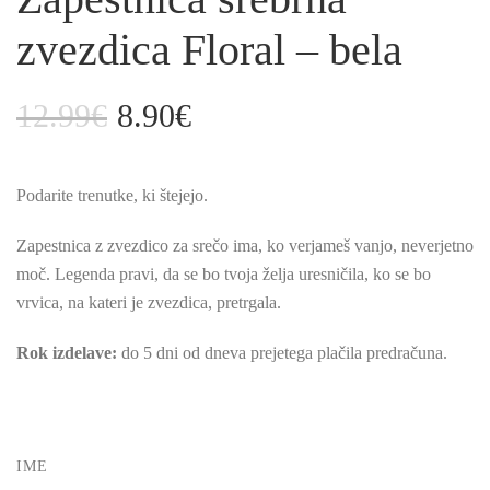
zvezdica Floral – bela
12.99
€
8.90
€
Izvirna
Trenutna
cena
cena
je
je:
Podarite trenutke, ki štejejo.
bila:
8.90€.
12.99€.
Zapestnica z zvezdico za srečo ima, ko verjameš vanjo, neverjetno
moč. Legenda pravi, da se bo tvoja želja uresničila, ko se bo
vrvica, na kateri je zvezdica, pretrgala.
Rok izdelave:
do 5 dni od dneva prejetega plačila predračuna.
IME