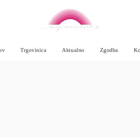
ov
Trgovinica
Aktualno
Zgodba
Ko