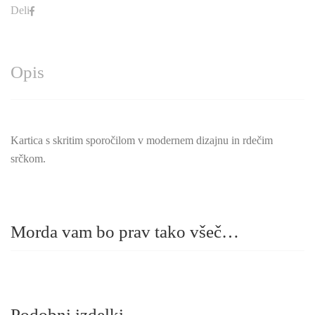
Deli
Opis
Kartica s skritim sporočilom v modernem dizajnu in rdečim
srčkom.
Morda vam bo prav tako všeč…
Podobni izdelki