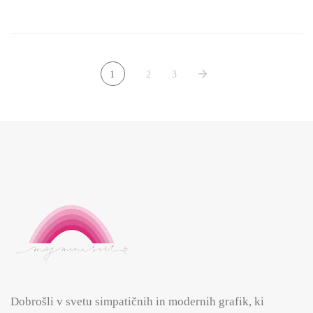
bila:
5.50€.
6.90€.
1
2
3
Dobrošli v svetu simpatičnih in modernih grafik, ki