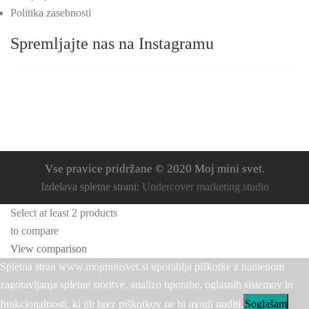
Politika zasebnosti
Spremljajte nas na Instagramu
Vse pravice pridržane © 2020 Moj mini svet.
Izdelava spletne strani:
Undercover marketing studio
Select at least 2 products
to compare
View comparison
Spletna stran www.mojminisvet.si uporablja piškotke z namenom
zagotavljanja spletne storitve, analizo uporabe, oglasnih sistemov in
funkcionalnosti, ki jih brez piškotkov ne bi mogli nuditi.
Soglašam