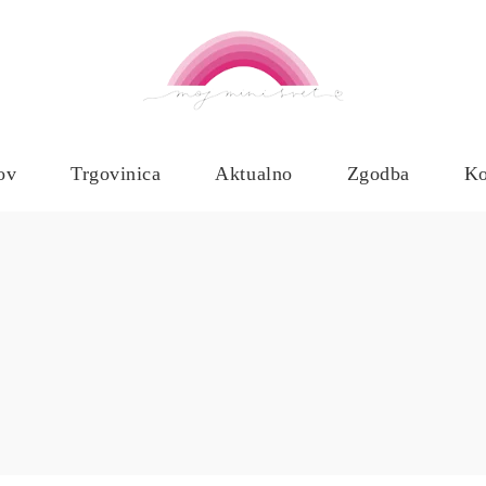
ov
Trgovinica
Aktualno
Zgodba
Ko