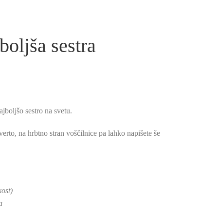
boljša sestra
ajboljšo sestro na svetu.
erto, na hrbtno stran voščilnice pa lahko napišete še
kost)
a