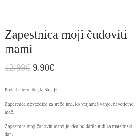
Zapestnica moji čudoviti
mami
12.99
€
9.90
€
Izvirna
Trenutna
cena
cena
je
je:
Podarite trenutke, ki štejejo.
bila:
9.90€.
12.99€.
Zapestnica z zvezdico za srečo ima, ko verjameš vanjo, neverjetno
moč.
Zapestnica moji čudoviti mami je idealno darilo tudi za materinski
dan.