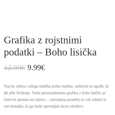
Grafika z rojstnimi
podatki – Boho lisička
12.99
€
9.99
€
Izvirna
Trenutna
cena
cena
je
je:
Naj bo sobica vašega malčka polna topline, nežnosti in zgodb, ki
bila:
9.99€.
jih piše življenje. Naša personalizirana grafika z boho lisičko je
12.99€.
čudovit spomin na rojstvo – ustvarjena posebej za vaš zaklad in
vse trenutke, ki ga bodo spremljali skozi otroštvo.