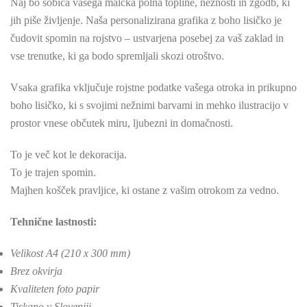
Naj bo sobica vašega malčka polna topline, nežnosti in zgodb, ki
jih piše življenje. Naša personalizirana grafika z boho lisičko je
čudovit spomin na rojstvo – ustvarjena posebej za vaš zaklad in
vse trenutke, ki ga bodo spremljali skozi otroštvo.
Vsaka grafika vključuje rojstne podatke vašega otroka in prikupno
boho lisičko, ki s svojimi nežnimi barvami in mehko ilustracijo v
prostor vnese občutek miru, ljubezni in domačnosti.
To je več kot le dekoracija.
To je trajen spomin.
Majhen košček pravljice, ki ostane z vašim otrokom za vedno.
Tehnične lastnosti:
Velikost A4 (210 x 300 mm)
Brez okvirja
Kvaliteten foto papir
Tiskano v Sloveniji