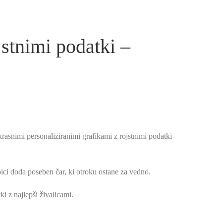
jstnimi podatki –
utna
krasnimi personaliziranimi grafikami z rojstnimi podatki
€.
bici doda poseben čar, ki otroku ostane za vedno.
ki z najlepši živalicami.