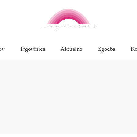
ov
Trgovinica
Aktualno
Zgodba
Ko