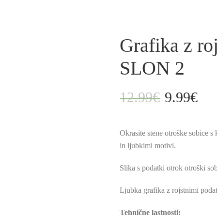
Grafika z ro
SLON 2
12.99
€
9.99
€
Izvirna
Tren
cena
cena
je
je:
Okrasite stene otroške sobice s 
bila:
9.99
in ljubkimi motivi.
12.99€.
Slika s podatki otrok otroški so
Ljubka grafika z rojstnimi podat
Tehnične lastnosti: