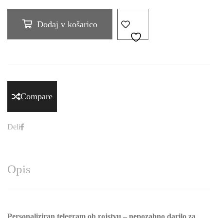
Dodaj v košarico
Compare
Deli
Opis
Personaliziran telegram ob rojstvu – nepozabno darilo za