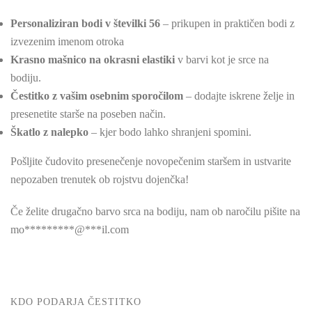
Personaliziran bodi v številki 56
– prikupen in praktičen bodi z
izvezenim imenom otroka
Krasno mašnico na okrasni elastiki
v barvi kot je srce na
bodiju.
Čestitko z vašim osebnim sporočilom
– dodajte iskrene želje in
presenetite starše na poseben način.
Škatlo z nalepko
– kjer bodo lahko shranjeni spomini.
Pošljite čudovito presenečenje novopečenim staršem in ustvarite
nepozaben trenutek ob rojstvu dojenčka!
Če želite drugačno barvo srca na bodiju, nam ob naročilu pišite na
mo
*********
@
***
il.com
KDO PODARJA ČESTITKO