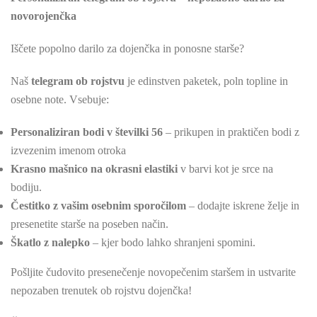
novorojenčka
Iščete popolno darilo za dojenčka in ponosne starše?
Naš
telegram ob rojstvu
je edinstven paketek, poln topline in
osebne note. Vsebuje:
Personaliziran bodi v številki 56
– prikupen in praktičen bodi z
izvezenim imenom otroka
Krasno mašnico na okrasni elastiki
v barvi kot je srce na
bodiju.
Čestitko z vašim osebnim sporočilom
– dodajte iskrene želje in
presenetite starše na poseben način.
Škatlo z nalepko
– kjer bodo lahko shranjeni spomini.
Pošljite čudovito presenečenje novopečenim staršem in ustvarite
nepozaben trenutek ob rojstvu dojenčka!