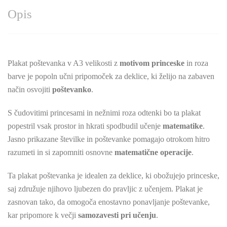
Opis
Plakat poštevanka v A3 velikosti z
motivom princeske
in roza
barve je popoln učni pripomoček za deklice, ki želijo na zabaven
način osvojiti
poštevanko
.
S čudovitimi princesami in nežnimi roza odtenki bo ta plakat
popestril vsak prostor in hkrati spodbudil učenje
matematike
.
Jasno prikazane številke in poštevanke pomagajo otrokom hitro
razumeti in si zapomniti osnovne
matematične operacije
.
Ta plakat poštevanka je idealen za deklice, ki obožujejo princeske,
saj združuje njihovo ljubezen do pravljic z učenjem. Plakat je
zasnovan tako, da omogoča enostavno ponavljanje poštevanke,
kar pripomore k večji
samozavesti pri učenju
.