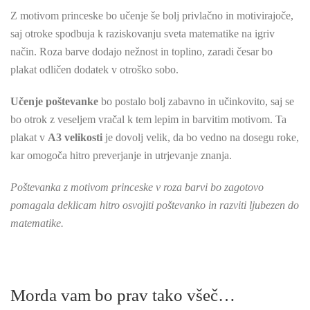
Z motivom princeske bo učenje še bolj privlačno in motivirajoče,
saj otroke spodbuja k raziskovanju sveta matematike na igriv
način. Roza barve dodajo nežnost in toplino, zaradi česar bo
plakat odličen dodatek v otroško sobo.
Učenje poštevanke
bo postalo bolj zabavno in učinkovito, saj se
bo otrok z veseljem vračal k tem lepim in barvitim motivom. Ta
plakat v
A3 velikosti
je dovolj velik, da bo vedno na dosegu roke,
kar omogoča hitro preverjanje in utrjevanje znanja.
Poštevanka z motivom princeske v roza barvi bo zagotovo
pomagala deklicam hitro osvojiti poštevanko in razviti ljubezen do
matematike.
Morda vam bo prav tako všeč…