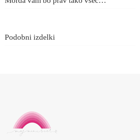
Morda vam bo prav tako všeč…
Podobni izdelki