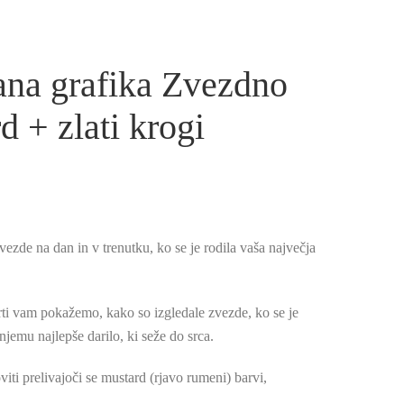
rana grafika Zvezdno
 + zlati krogi
ezde na dan in v trenutku, ko se je rodila vaša največja
rti vam pokažemo, kako so izgledale zvezde, ko se je
 njemu najlepše darilo, ki seže do srca.
iti prelivajoči se mustard (rjavo rumeni) barvi,