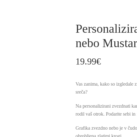
Personalizi
nebo Mustard
19.99
€
Vas zanima, kako so izgledale zv
sreča?
Na personalizirani zvezdnati ka
rodil vaš otrok. Podarite sebi in
Grafika zvezdno nebo je v čudov
obrobljena zlatimi krogi.