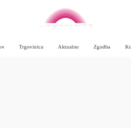
ov
Trgovinica
Aktualno
Zgodba
Ko