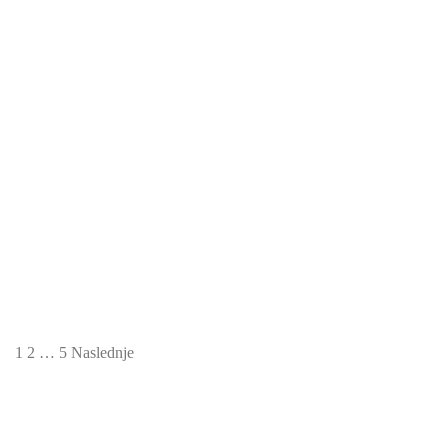
19.99
€
Personalizirana grafika Zvezdno nebo
Gore
19.99
€
1
2
…
5
Naslednje