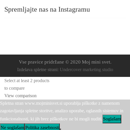
Spremljajte nas na Instagramu
Vse pravice pridržane © 2020 Moj mini svet.
Izdelava spletne strani:
Undercover marketing studio
Select at least 2 products
to compare
View comparison
Spletna stran www.mojminisvet.si uporablja piškotke z namenom
zagotavljanja spletne storitve, analizo uporabe, oglasnih sistemov in
funkcionalnosti, ki jih brez piškotkov ne bi mogli nuditi.
Soglašam
Ne soglašam
Politika zasebnosti