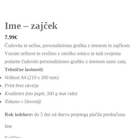
Ime – zajček
7.99
€
Čudovita in nežna, personalizirana grafika z imenom in zajčkom.
Vnesite nežnost in svežino v otroško sobico in tudi svojemu
podarite čudovito personalizirano grafiko z imenom samo zanj.
Tehnične lastnosti:
Velikost A4 (210 x 300 mm)
Print brez okvirja
Kvaliteten foto papir, 300 g mat videz
Tiskano v Sloveniji
Rok izdelave:
do 5 dni od dneva prejetega plačila predračuna.
Ime
Količina