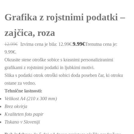
Grafika z rojstnimi podatki –
zajčica, roza
9.99
€
12.99
€
Izvirna cena je bila: 12.99€.
Trenutna cena je:
9.99€.
Okrasite stene otroške sobice s krasnimi personaliziranimi
grafikami z rojstnimi podatki in ljubkimi motivi.
Slika s podatki otrok otroški sobici doda poseben čar, ki otroku
ostane za vedno.
Tehnične lastnosti:
Velikost A4 (210 x 300 mm)
Brez okvirja
Kvaliteten foto papir
Tiskano v Sloveniji