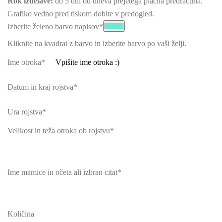
Rok izdelave:
do 5 dni od dneva prejetega plačila predračuna.
Grafiko vedno pred tiskom dobite v predogled.
Izberite želeno barvo napisov
*
Kliknite na kvadrat z barvo in izberite barvo po vaši želji.
Ime otroka
*
Datum in kraj rojstva
*
Ura rojstva
*
Velikost in teža otroka ob rojstvu
*
Ime mamice in očeta ali izbran citat
*
Količina