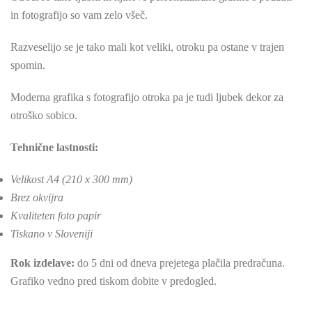
in fotografijo so vam zelo všeč.
Razveselijo se je tako mali kot veliki, otroku pa ostane v trajen
spomin.
Moderna grafika s fotografijo otroka pa je tudi ljubek dekor za
otroško sobico.
Tehnične lastnosti:
Velikost A4 (210 x 300 mm)
Brez okvijra
Kvaliteten foto papir
Tiskano v Sloveniji
Rok izdelave:
do 5 dni od dneva prejetega plačila predračuna.
Grafiko vedno pred tiskom dobite v predogled.