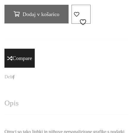
Dodaj v košarico
Compare
Deli
Opis
Otroci so tako ljubki in njihove personalizirane grafike s podatki