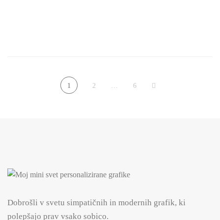
12.99
€
1
2
…
6
Dobrošli v svetu simpatičnih in modernih grafik, ki
polepšajo prav vsako sobico.