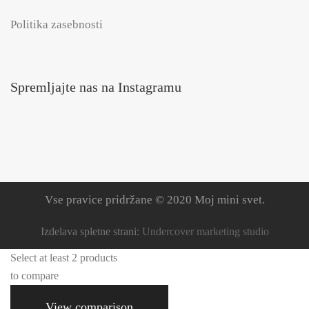
Politika zasebnosti
Spremljajte nas na Instagramu
Vse pravice pridržane © 2020 Moj mini svet.
Izdelava spletne strani:
Undercover marketing studio
Select at least 2 products
to compare
View comparison