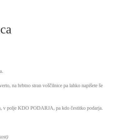
ica
a.
erto, na hrbtno stran voščilnice pa lahko napišete še
ka, v polje KDO PODARJA, pa kdo čestitko podarja.
kost)