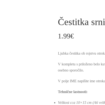
Čestitka srn
1.99
€
Ljubka čestitka ob rojstvu otrok
V kompletu s priloženo belo kuv
osebno sporočilo.
V polje IME napišite ime otro
Tehnične lastnosti:
Velikost cca 10×15 cm (A6 veli