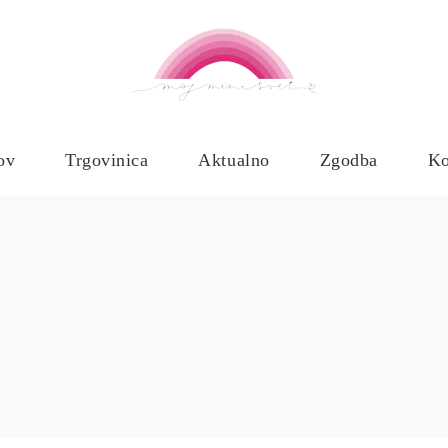
ov
Trgovinica
Aktualno
Zgodba
Ko