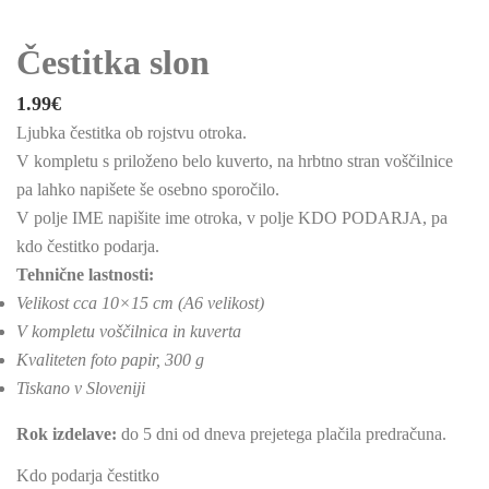
Čestitka slon
1.99
€
Ljubka čestitka ob rojstvu otroka.
V kompletu s priloženo belo kuverto, na hrbtno stran voščilnice
pa lahko napišete še osebno sporočilo.
V polje IME napišite ime otroka, v polje KDO PODARJA, pa
kdo čestitko podarja.
Tehnične lastnosti:
Velikost cca 10×15 cm (A6 velikost)
V kompletu voščilnica in kuverta
Kvaliteten foto papir, 300 g
Tiskano v Sloveniji
Rok izdelave:
do 5 dni od dneva prejetega plačila predračuna.
Kdo podarja čestitko