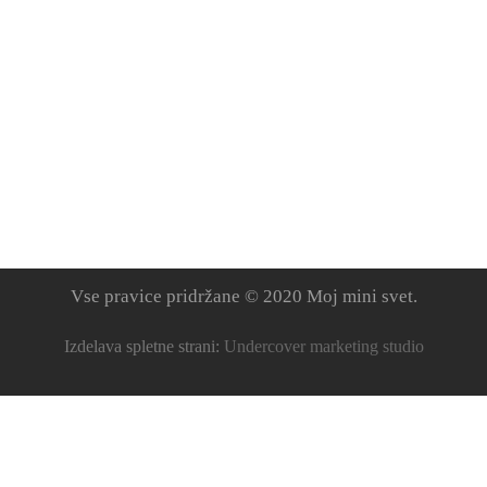
Vse pravice pridržane © 2020 Moj mini svet.
Izdelava spletne strani:
Undercover marketing studio