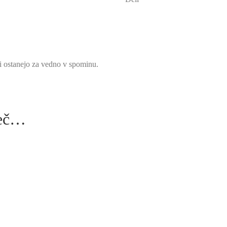
ki ostanejo za vedno v spominu.
šeč…