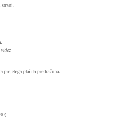
 strani.
)
a.
 videz
a prejetega plačila predračuna.
 90)