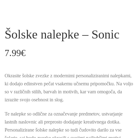
Šolske nalepke – Sonic
7.99
€
Okrasite šolske zvezke z modernimi personaliziranimi nalepkami,
ki dodajo edinstven pečat vsakemu učnemu pripomočku. Na voljo
so v različnih stilih, barvah in motivih, kar vam omogoča, da
izrazite svojo osebnost in slog.
Te nalepke so odlične za označevanje predmetov, ustvarjanje
lastnih naslovnic ali preprosto dodajanje kreativnega dotika.
Personalizirane šolske nalepke so tudi čudovito darilo za vse
šolarje, saj bodo zvezke okrasili s svojimi najljubšimi motivi.