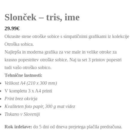
Slonček – tris, ime
29.99
€
Okrasite stene otroške sobice s simpatičnimi grafikami iz kolekcije
Otroška sobica.
Najlepša in moderna grafika za vse male in velike otroke za
krasno popestritev otroške sobice. Naj ta set 3 printov popestri
tudi vašo otroško sobico.
Tehnične lastnosti:
Velikost A4 (210 x 300 mm)
V kompletu 3 x A4 printi
Print brez okvirja
Kvaliteten foto papir, 300 g mat videz
Tiskano v Sloveniji
Rok izdelave:
do 5 dni od dneva prejetega plačila predračuna.