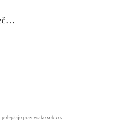
šeč…
i polepšajo prav vsako sobico.