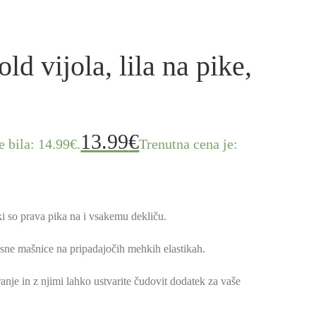
ld vijola, lila na pike,
13.99
€
e bila: 14.99€.
Trenutna cena je:
i so prava pika na i vsakemu dekliču.
sne mašnice na pripadajočih mehkih elastikah.
nje in z njimi lahko ustvarite čudovit dodatek za vaše