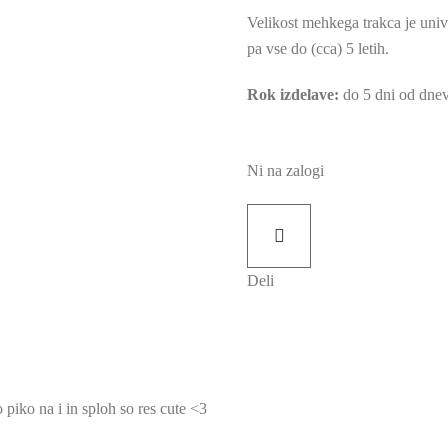
Velikost mehkega trakca je univ
pa vse do (cca) 5 letih.
Rok izdelave:
do 5 dni od dnev
Ni na zalogi
Deli
 piko na i in sploh so res cute <3