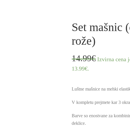
Set mašnic (o
rože)
14.99
€
Izvirna cena j
13.99€.
Luštne mašnice na mehki elastik
V kompletu prejmete kar 3 okra
Barve so enostvane za kombinira
deklice.