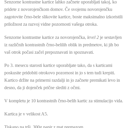
Senzorne kontrastne kartice lahko začnete uporabljati takoj, ko
pridete z novorojenčkom domov. Če svojemu novorojenčku
zagotovite črno-bele slikovite kartice, boste maksimalno izkoristili
priložnost za razvoj vidne pozornosti vašega otroka.
Senzorne kontrastne kartice za novorojenčka,
level 2
je sestavljen
iz različnih kontrastnih črno-belilih oblik in predmetov, ki jih bo
vaš otrok počasi začel prepoznavati in spoznavati.
Po 3. mesecu starosti kartice uporabljate tako, da s karticami
poskusite pridobiti otrokovo pozornost in jo s tem tudi krepiti.
Kartico držite na primerni razdalji in jo začnete premikati levo in
desno, da ji dojenček prične slediti z očmi.
V kompletu je 10 kontrastnih črno-belih kartic za stimulacijo vida.
Kartica je v velikost A5.
Tiskano na trši, 300g papir z mat premazom.