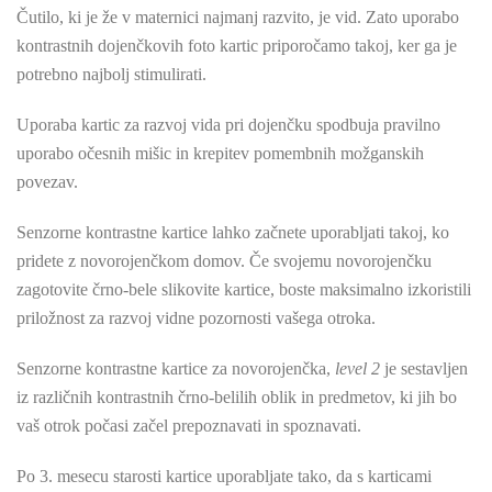
Čutilo, ki je že v maternici najmanj razvito, je vid. Zato uporabo
kontrastnih dojenčkovih foto kartic priporočamo takoj, ker ga je
potrebno najbolj stimulirati.
Uporaba kartic za razvoj vida pri dojenčku spodbuja pravilno
uporabo očesnih mišic in krepitev pomembnih možganskih
povezav.
Senzorne kontrastne kartice lahko začnete uporabljati takoj, ko
pridete z novorojenčkom domov. Če svojemu novorojenčku
zagotovite črno-bele slikovite kartice, boste maksimalno izkoristili
priložnost za razvoj vidne pozornosti vašega otroka.
Senzorne kontrastne kartice za novorojenčka,
level 2
je sestavljen
iz različnih kontrastnih črno-belilih oblik in predmetov, ki jih bo
vaš otrok počasi začel prepoznavati in spoznavati.
Po 3. mesecu starosti kartice uporabljate tako, da s karticami