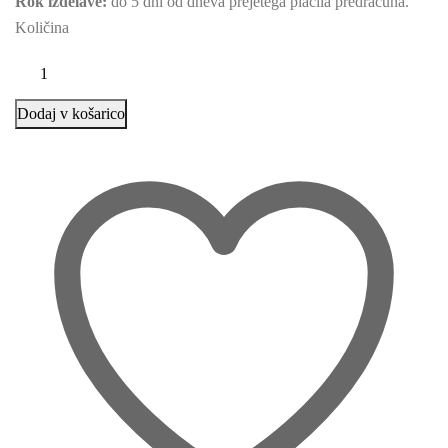
Rok izdelave:
do 5 dni od dneva prejetega plačila predračuna.
Količina
Dodaj v košarico