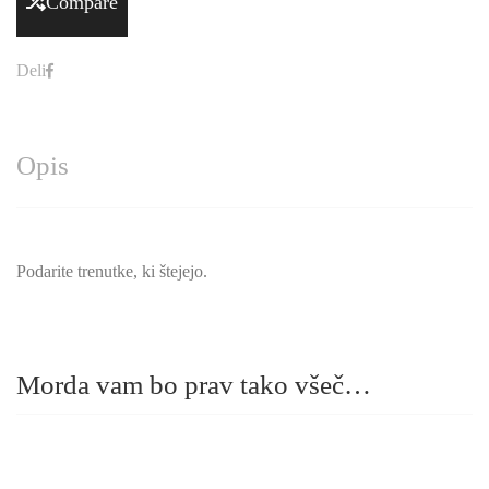
Compare
Deli
Opis
Podarite trenutke, ki štejejo.
Morda vam bo prav tako všeč…