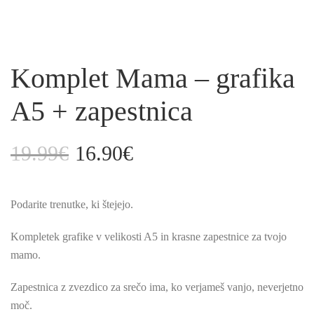
Komplet Mama – grafika
A5 + zapestnica
19.99
€
16.90
€
Izvirna
Trenutna
cena
cena
je
je:
Podarite trenutke, ki štejejo.
bila:
16.90€.
19.99€.
Kompletek grafike v velikosti A5 in krasne zapestnice za tvojo
mamo.
Zapestnica z zvezdico za srečo ima, ko verjameš vanjo, neverjetno
moč.