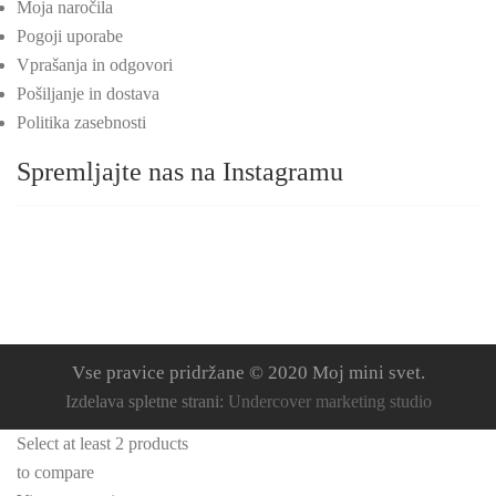
Moja naročila
Pogoji uporabe
Vprašanja in odgovori
Pošiljanje in dostava
Politika zasebnosti
Spremljajte nas na Instagramu
Vse pravice pridržane © 2020 Moj mini svet.
Izdelava spletne strani:
Undercover marketing studio
Select at least 2 products
to compare