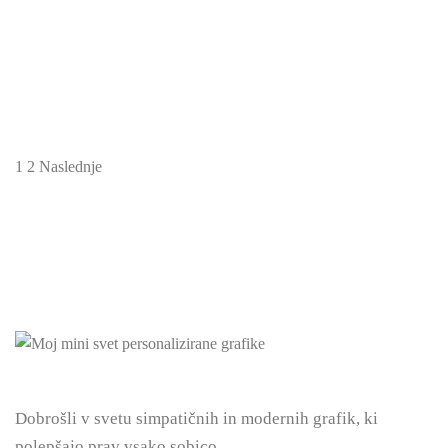
Piši briši abeceda male tiskane – Pikice
9.99
€
1
2
Naslednje
Dobrošli v svetu simpatičnih in modernih grafik, ki
polepšajo prav vsako sobico.