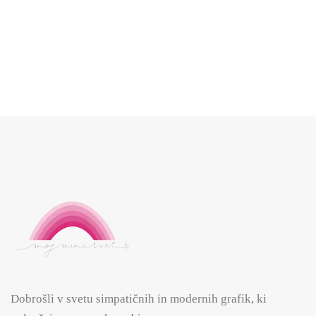
Personaliziran adventni koledar z nalepkami
9.99
€
Dobrošli v svetu simpatičnih in modernih grafik, ki