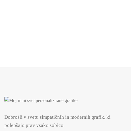
13.99€.
Naglavni trakec s pentljico – puder roza, pike, bela
mašnica
14.99
€
Dobrošli v svetu simpatičnih in modernih grafik, ki
polepšajo prav vsako sobico.