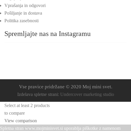
Vprašanja in odgovori
Pošiljanje in dostava
Politika zasebnosti
Spremljajte nas na Instagramu
Vse pravice pridržane © 2020 Moj mini svet.
Izdelava spletne strani:
Undercover marketing studio
Select at least 2 products
to compare
View comparison
Spletna stran www.mojminisvet.si uporablja piškotke z namenom