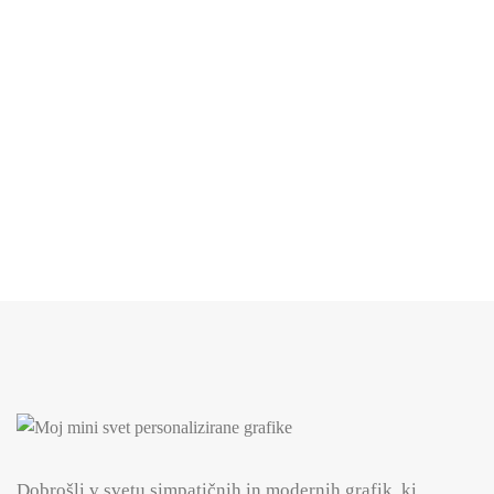
Nosečniške foto kartice
15.99
€
Dobrošli v svetu simpatičnih in modernih grafik, ki