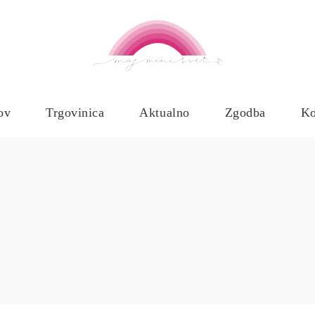
ov
Trgovinica
Aktualno
Zgodba
Ko