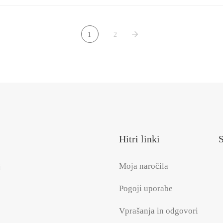
1
2
Hitri linki
S
Moja naročila
i
Pogoji uporabe
Vprašanja in odgovori