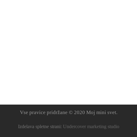
Vse pravice pridržane © 2020 Moj mini svet.
Izdelava spletne strani:
Undercover marketing studio