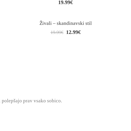
19.99
€
Živali – skandinavski stil
12.99
€
Izvirna
Trenutna
19.99
€
cena
cena
je
je:
bila:
12.99€.
19.99€.
i polepšajo prav vsako sobico.