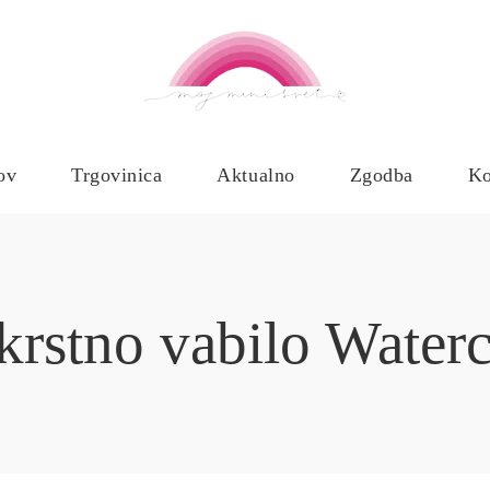
ov
Trgovinica
Aktualno
Zgodba
Ko
 krstno vabilo Water