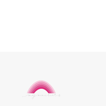
Krstno vabilo Watercolor Green – personalizirano
vabilo za sveti krst
1.80
€